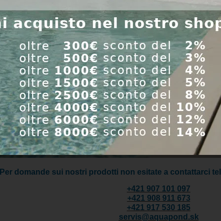
Per domande sui nostri prodotti non esitate a contattarci te
+421 907 101 097
+421 908 911 673
+421 917 530 185
servis@aquapond.sk