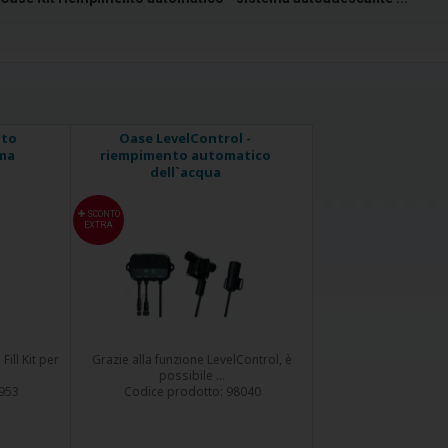
nto
Oase LevelControl -
ema
riempimento automatico
dell`acqua
SCONTO
EXTRA
ill Kit per
Grazie alla funzione LevelControl, è
possibile ...
953
Codice prodotto:
98040