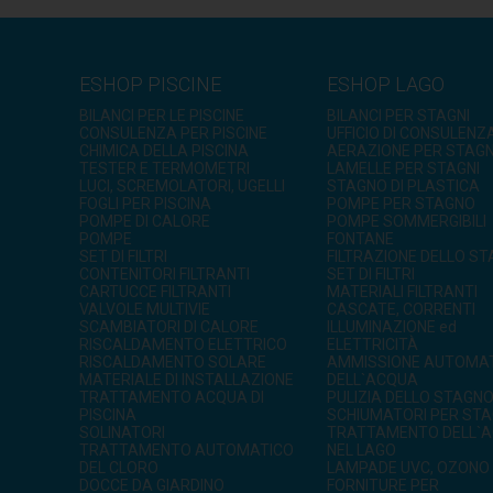
ESHOP PISCINE
ESHOP LAGO
BILANCI PER LE PISCINE
BILANCI PER STAGNI
CONSULENZA PER PISCINE
UFFICIO DI CONSULENZ
CHIMICA DELLA PISCINA
AERAZIONE PER STAGN
TESTER E TERMOMETRI
LAMELLE PER STAGNI
LUCI, SCREMOLATORI, UGELLI
STAGNO DI PLASTICA
FOGLI PER PISCINA
POMPE PER STAGNO
POMPE DI CALORE
POMPE SOMMERGIBILI
POMPE
FONTANE
SET DI FILTRI
FILTRAZIONE DELLO S
CONTENITORI FILTRANTI
SET DI FILTRI
CARTUCCE FILTRANTI
MATERIALI FILTRANTI
VALVOLE MULTIVIE
CASCATE, CORRENTI
SCAMBIATORI DI CALORE
ILLUMINAZIONE ed
RISCALDAMENTO ELETTRICO
ELETTRICITÀ
RISCALDAMENTO SOLARE
AMMISSIONE AUTOMA
MATERIALE DI INSTALLAZIONE
DELL`ACQUA
TRATTAMENTO ACQUA DI
PULIZIA DELLO STAGN
PISCINA
SCHIUMATORI PER STA
SOLINATORI
TRATTAMENTO DELL`
TRATTAMENTO AUTOMATICO
NEL LAGO
DEL CLORO
LAMPADE UVC, OZONO
DOCCE DA GIARDINO
FORNITURE PER