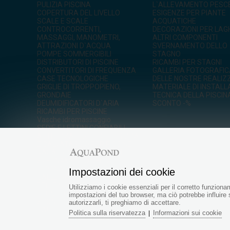
PULIZIA PISCINA
L`ALLEVAMENTO PESC
COPERTURA DEL LIVELLO
ESIGENZE PER PIANTE
SCALE E SCALE
ACQUATICHE
CONTROCORRENTI,
DECORAZIONI PER LA
MASSAGGI, MANOMETRI,
ALTRI COMPONENTI
ATTRAZIONI D`ACQUA
SVERNAMENTO DELLO
POMPE SOMMERGIBILI
STAGNO
DISTRIBUTORI DI PISCINE
RICAMBI PER STAGNI
CONVERTITORI DI FREQUENZA
GALLERIA FOTOGRAFI
CASE TECNOLOGICHE
DELLE NOSTRE REALIZ
GRIGLIE DI TROPPOPIENO,
MATERIALE DI INSTALL
GRONDAIE
TECNICA DELLA PISCIN
DEUMIDIFICATORI D`ARIA
SCONTO -%
RICAMBI PER PISCINE
Vasche idromassaggio
SEDIE E LETTINI GONFIABILI
ATTREZZATURE DI SICUREZZA
E SALVATAGGIO PER PISCINE
RASAERBA ROBOTIZZATI
SVERNAMENTO DELLA
PISCINA
Impostazioni dei cookie
GALLERIA FOTOGRAFICA
DELLE NOSTRE REALIZZAZIONI
Utilizziamo i cookie essenziali per il corretto funzion
TECNOLOGIA DELLO STAGNO
impostazioni del tuo browser, ma ciò potrebbe influire 
SCONTO -%
autorizzarli, ti preghiamo di accettare.
SALDI
Politica sulla riservatezza
Informazioni sui cookie
|