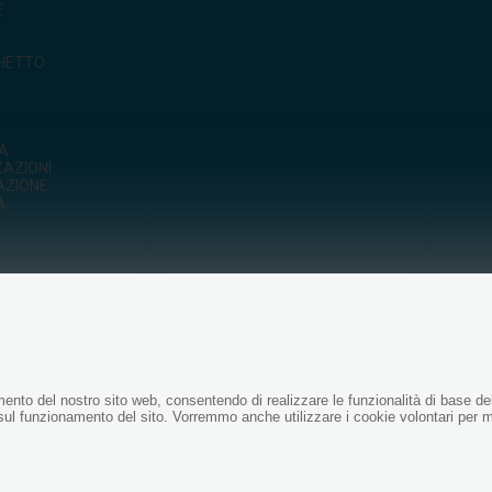
E
GHETTO
CA
ZAZIONI
AZIONE
A
amento del nostro sito web, consentendo di realizzare le funzionalità di base de
sul funzionamento del sito. Vorremmo anche utilizzare i cookie volontari per m