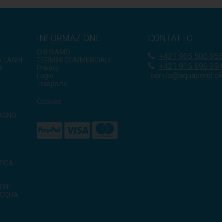
INFORMAZIONE
CONTATTO
CHI SIAMO
+421
905 500 95
A LAGHI
TERMINI COMMERCIALI
+421 915 696 39
I
Privacy
servis@aquapond.s
Login
Trasporto
Cookies
TAGNO
TICA
O
GNI
ACQUA