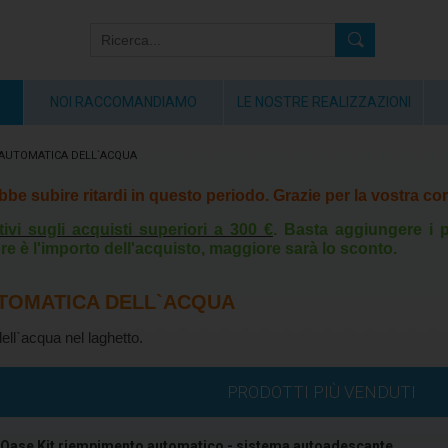
NOI RACCOMANDIAMO
LE NOSTRE REALIZZAZIONI
AUTOMATICA DELL`ACQUA
rebbe subire ritardi in questo periodo. Grazie per la vostra 
tivi sugli acquisti superiori a 300 €
. Basta aggiungere i p
re è l'importo dell'acquisto, maggiore sarà lo sconto.
TOMATICA DELL`ACQUA
ell`acqua nel laghetto.
PRODOTTI PIÙ VENDUTI
Oase Kit riempimento automatico - sistema autoadescante ...