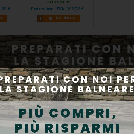
Entro 5 giorni
,69 €
Prezzo incl. IVA:
392,72 €
re
Acquistare