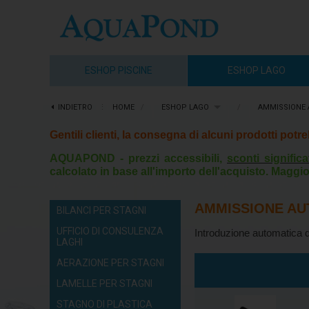
ESHOP PISCINE
ESHOP LAGO
INDIETRO
⋮
HOME
/
ESHOP LAGO
/
AMMISSIONE 
Gentili clienti, la consegna di alcuni prodotti pot
AQUAPOND - prezzi accessibili,
sconti significa
calcolato in base all'importo dell'acquisto. Maggio
AMMISSIONE AU
BILANCI PER STAGNI
UFFICIO DI CONSULENZA
Introduzione automatica d
LAGHI
AERAZIONE PER STAGNI
LAMELLE PER STAGNI
STAGNO DI PLASTICA