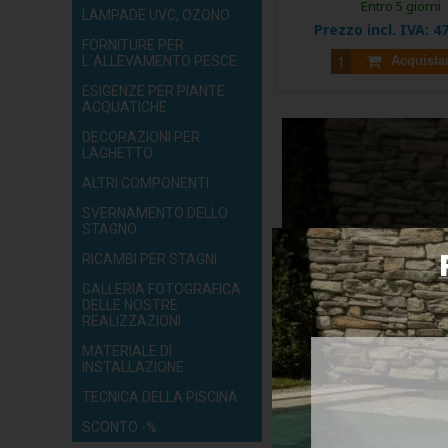
Entro 5 giorni
LAMPADE UVC, OZONO
Prezzo incl. IVA:
47
FORNITURE PER
L`ALLEVAMENTO PESCE
Acquista
ESIGENZE PER PIANTE
ACQUATICHE
DECORAZIONI PER
LAGHETTO
ALTRI COMPONENTI
SVERNAMENTO DELLO
STAGNO
RICAMBI PER STAGNI
GALLERIA FOTOGRAFICA
DELLE NOSTRE
REALIZZAZIONI
MATERIALE DI
INSTALLAZIONE
TECNICA DELLA PISCINA
SCONTO -%