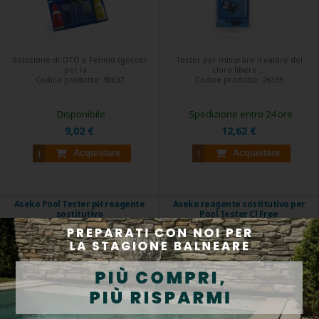
Soluzione di OTO e Fenolo (gocce)
Tester per misurare il valore del
per la ...
cloro libero ...
Codice prodotto:
38637
Codice prodotto:
26155
Disponibile
Spedizione entro 24 ore
9,02 €
12,62 €
Acquistare
Acquistare
Aseko Pool Tester pH reagente
Aseko reagente sostitutivo per
sostitutivo
Pool Tester Cl Free