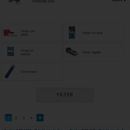
metodo con ...
Tester per
Tester di carta
tablet
Tester di
Tester digitali
caduta
Termometri
FILTER
1
2
3
4