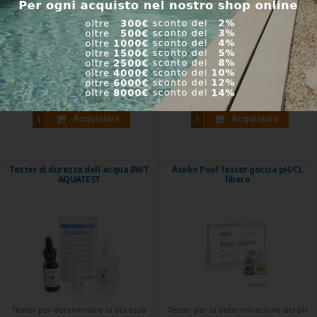
Aseko Pool Tester pH reagente
Aseko reagente sostitutivo per Pool
sostitutivo. ...
Tester ...
Codice prodotto:
AK12077
Codice prodotto:
AK12078
Disponibile
Disponibile
7,66 €
11,08 €
Acquistare
Acquistare
Tester di durezza dell`acqua BWT
Aseko Pool Tester goccia pH/CL
AQUATEST
libero
Tester per determinare la durezza
Tester per la determinazione del pH