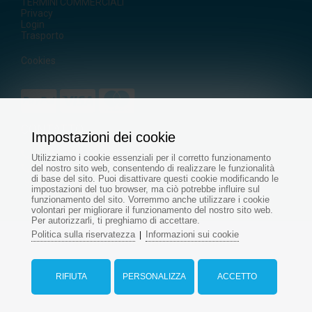
TERMINI COMMERCIALI
Privacy
Login
Trasporto
Cookies
CONTATTO
Impostazioni dei cookie
+421
905 500 955
Utilizziamo i cookie essenziali per il corretto funzionamento
+421 915 696 394
del nostro sito web, consentendo di realizzare le funzionalità
di base del sito. Puoi disattivare questi cookie modificando le
servis@aquapond.sk
impostazioni del tuo browser, ma ciò potrebbe influire sul
funzionamento del sito. Vorremmo anche utilizzare i cookie
volontari per migliorare il funzionamento del nostro sito web.
Per autorizzarli, ti preghiamo di accettare.
Politica sulla riservatezza
Informazioni sui cookie
|
© Tutti i diritti riservati - www.aquapond.it
Web design
di
RIFIUTA
PERSONALIZZA
ACCETTO