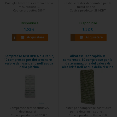
Pastiglie tester di ricambio per la
Pastiglie tester di ricambio per la
misurazione ...
misurazione ...
Codice prodotto:
28141
Codice prodotto:
28140BT
Disponibile
Disponibile
1,52 €
1,52 €
Acquistare
Acquistare
Compresse test DPD No.4 Rapid,
Alkatest Test rapido in
10 compresse per determinare il
compresse, 10 compresse per la
valore dell`ossigeno nell`acqua
determinazione del valore di
della piscina
alcalinità nell`acqua della piscina
Compresse test sostitutive,
Tester per compresse sostitutivo
destinate ai ...
per la determinazione ...
Codice prodotto:
69020031
Codice prodotto:
tbsrat250