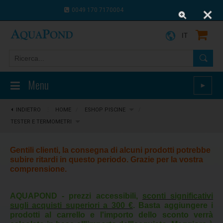
0049 170 7170004
0043 664 9916 8910
IT
Menu
►
INDIETRO
⋮
HOME
/
ESHOP PISCINE
/
TESTER E TERMOMETRI
Gentili clienti, la consegna di alcuni prodotti potrebbe
subire ritardi in questo periodo. Grazie per la vostra
comprensione.
AQUAPOND - prezzi accessibili,
sconti significativi
sugli acquisti superiori a 300 €
. Basta aggiungere i
prodotti al carrello e l'importo dello sconto verrà