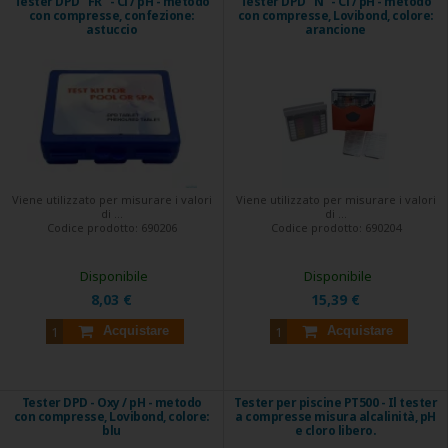
Tester DPD "FR" - Cl / pH - metodo
Tester DPD "N" - Cl / pH - metodo
con compresse, confezione:
con compresse, Lovibond, colore:
astuccio
arancione
Viene utilizzato per misurare i valori
Viene utilizzato per misurare i valori
di ...
di ...
Codice prodotto:
690206
Codice prodotto:
690204
Disponibile
Disponibile
8,03 €
15,39 €
Acquistare
Acquistare
Tester DPD - Oxy / pH - metodo
Tester per piscine PT500 - Il tester
con compresse, Lovibond, colore:
a compresse misura alcalinità, pH
blu
e cloro libero.