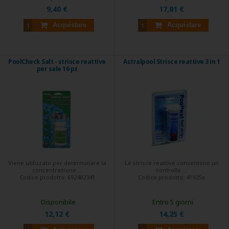
9,40 €
17,81 €
Acquistare
Acquistare
PoolCheck Salt - strisce reattive
Astralpool Strisce reattive 3 in 1
per sale 16 pz
Viene utilizzato per determinare la
Le strisce reattive consentono un
concentrazione ...
controllo ...
Codice prodotto:
692482341
Codice prodotto:
41925a
Disponibile
Entro 5 giorni
12,12 €
14,25 €