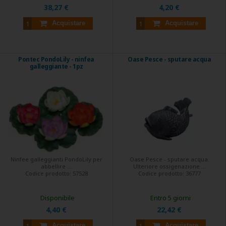
38,27 €
4,20 €
Acquistare
Acquistare
Pontec PondoLily - ninfea
Oase Pesce - sputare acqua
galleggiante - 1pz
Ninfee galleggianti PondoLily per
Oase Pesce - sputare acqua.
abbellire ...
Ulteriore ossigenazione ...
Codice prodotto:
57528
Codice prodotto:
36777
Disponibile
Entro 5 giorni
4,40 €
22,42 €
Acquistare
Acquistare