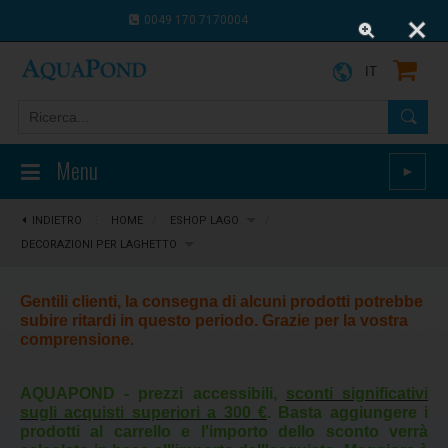
0049 170 7170004
0043 664 9916 8910
IT
Menu
►
INDIETRO
⋮
HOME
/
ESHOP LAGO
/
DECORAZIONI PER LAGHETTO
Gentili clienti, la consegna di alcuni prodotti potrebbe
subire ritardi in questo periodo. Grazie per la vostra
comprensione.
AQUAPOND - prezzi accessibili,
sconti significativi
sugli acquisti superiori a 300 €
. Basta aggiungere i
prodotti al carrello e l'importo dello sconto verrà