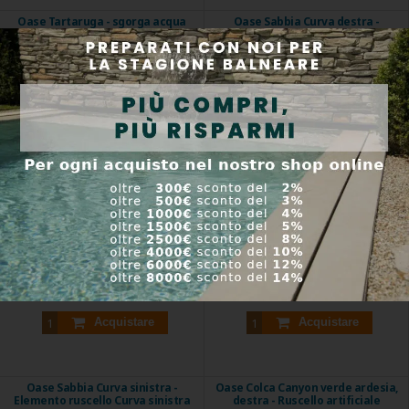
Oase Tartaruga - sgorga acqua
Oase Sabbia Curva destra -
Elemento flusso Arco destro
Oase Tartaruga - sgorga acqua.
Oase Sabbia Curva destra - Curva
Ulteriore ...
destra elemento ...
Codice prodotto:
36778
Codice prodotto:
50415
Disponibile
Entro 5 giorni
33,03 €
138,86 €
Acquistare
Acquistare
Oase Sabbia Curva sinistra -
Oase Colca Canyon verde ardesia,
Elemento ruscello Curva sinistra
destra - Ruscello artificiale