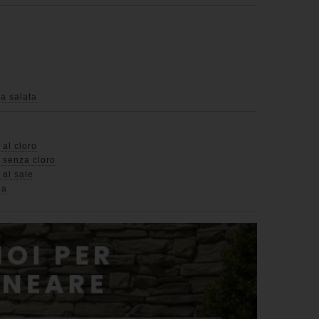
a salata
 al cloro
o senza cloro
 al sale
na