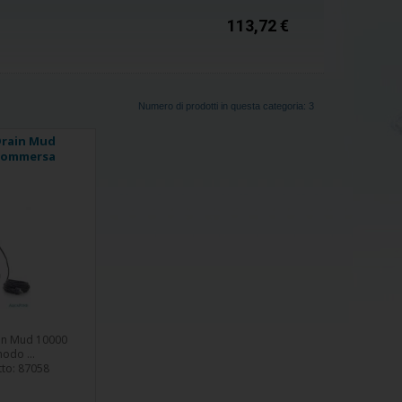
113,72 €
Numero di prodotti in questa categoria: 3
rain Mud
 sommersa
in Mud 10000
odo ...
tto:
87058