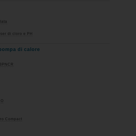
lata
ser di cloro e PH
pompa di calore
r BPNCR
RO
Pro Compact