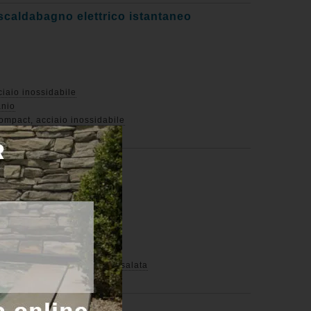
scaldabagno elettrico istantaneo
ciaio inossidabile
anio
ompact, acciaio inossidabile
ompact, titanio
biatore di calore
to dell`acqua salata
nto dell'acqua salata
r il trattamento dell`acqua salata
nto dell`acqua salata