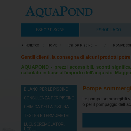
ESHOP PISCINE
ESHOP LAGO
INDIETRO
⋮
HOME
/
ESHOP PISCINE
/
POMPE SOM
Gentili clienti, la consegna di alcuni prodotti pot
AQUAPOND - prezzi accessibili,
sconti significa
calcolato in base all'importo dell'acquisto. Maggio
Pompe sommergib
BILANCI PER LE PISCINE
CONSULENZA PER PISCINE
Le pompe sommergibili ven
o per il pompaggio dell`a
CHIMICA DELLA PISCINA
TESTER E TERMOMETRI
LUCI, SCREMOLATORI,
UGELLI