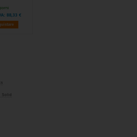
giorni
VA:
88,33 €
uistare
cs
g Solid