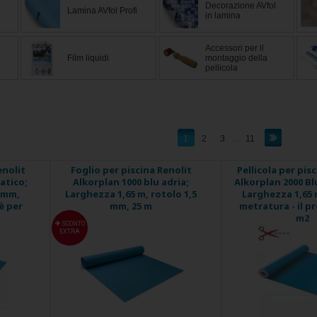
Decorazione AVfol
Lamina AVfol Profi
in lamina
Accessori per il
Film liquidi
montaggio della
pellicola
1
2
3
...
11
enolit
Foglio per piscina Renolit
Pellicola per pis
atico;
Alkorplan 1000 blu adria;
Alkorplan 2000 Bl
5 mm,
Larghezza 1,65 m, rotolo 1,5
Larghezza 1,65 
è per
mm, 25 m
metratura - il p
m2
SCONTO
EXTRA