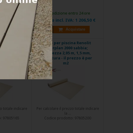
tro 24 ore
Spedizione entro 24 ore
VA:
949,05 €
Prezzo incl. IVA:
1 206,50 €
uistare
Acquistare
na Renolit
Foglio per piscina Renolit
 sabbia;
Alkorplan 2000 sabbia;
m, 1,5 mm,
Larghezza 2,05 m, 1,5 mm,
rezzo è per
metratura - il prezzo è per
m2
o totale indicare
Per calcolare il prezzo totale indicare
la ...
o:
97805165
Codice prodotto:
97805200