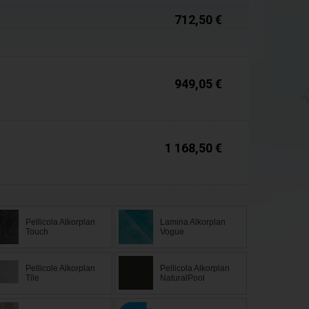
712,50 €
Disponibile
949,05 €
Spedizione entro 24
ore
1 168,50 €
Pellicola Alkorplan
Lamina Alkorplan
Touch
Vogue
Pellicole Alkorplan
Pellicola Alkorplan
Tile
NaturalPool