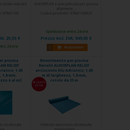
o totale indicare
ALKORPLAN è una pellicola per piscina
altamente ...
o:
97801165
Codice prodotto:
97801165R25
Spedizione entro 24 ore
VA:
25,55 €
Prezzo incl. IVA:
949,05 €
tro 24 ore
Acquistare
r piscina
Rivestimento per piscina
LAN RELIEF
Renolit ALKORPLAN RELIEF
riatico; 1,65
antiscivolo blu Adriatico; 1,65
, 1,8 mm,
m di larghezza, 1,8 mm,
ezzo è al m2
rotolo da 25 m
SCONTO
EXTRA
lo strutturate
Pellicole antiscivolo strutturate
e ...
monocolore ...