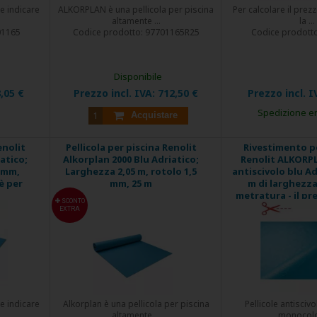
le indicare
ALKORPLAN è una pellicola per piscina
Per calcolare il prezz
altamente ...
la ...
01165
Codice prodotto:
97701165R25
Codice prodott
Disponibile
,05 €
Prezzo incl. IVA:
712,50 €
Prezzo incl. I
Spedizione en
Acquistare
enolit
Pellicola per piscina Renolit
Rivestimento pe
atico;
Alkorplan 2000 Blu Adriatico;
Renolit ALKORP
5 mm,
Larghezza 2,05 m, rotolo 1,5
antiscivolo blu Ad
è per
mm, 25 m
m di larghezza
metratura - il pr
SCONTO
EXTRA
le indicare
Alkorplan è una pellicola per piscina
Pellicole antiscivo
altamente ...
monocolor