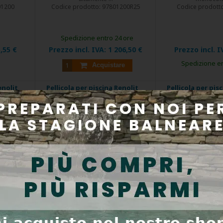
01200
Codice prodotto:
97801200R25
Codice prodott
Spedizione entro 24 ore
,55 €
Prezzo incl. IVA:
1 206,50 €
Prezzo incl. I
Spedizione en
Acquistare
enolit
Pellicola per piscina Renolit
Pellicola per pis
rro;
Alkorplan 2000 azzurro;
Alkorplan 2000
5 mm,
Larghezza 2,05 m, 1,5 mm,
Larghezza 1,65 m,
è per
metratura - il prezzo è per
mm, 25
m2
SCONTO
EXTRA
le indicare
Per calcolare il prezzo totale indicare
Alkorplan è una pelli
la ...
altamente
03165
Codice prodotto:
97803200
Codice prodotto: