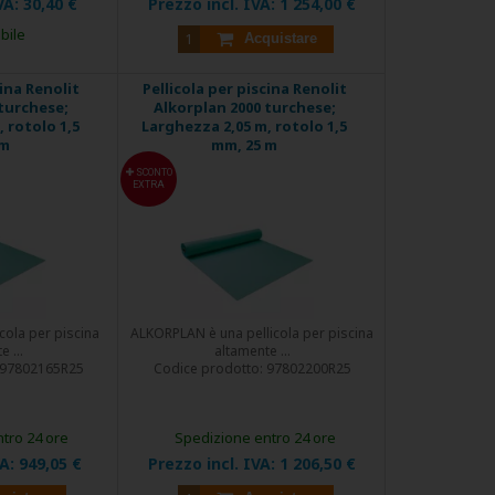
VA:
30,40 €
Prezzo incl. IVA:
1 254,00 €
bile
Acquistare
cina Renolit
Pellicola per piscina Renolit
turchese;
Alkorplan 2000 turchese;
 rotolo 1,5
Larghezza 2,05 m, rotolo 1,5
 m
mm, 25 m
SCONTO
EXTRA
cola per piscina
ALKORPLAN è una pellicola per piscina
 ...
altamente ...
97802165R25
Codice prodotto:
97802200R25
tro 24 ore
Spedizione entro 24 ore
VA:
949,05 €
Prezzo incl. IVA:
1 206,50 €