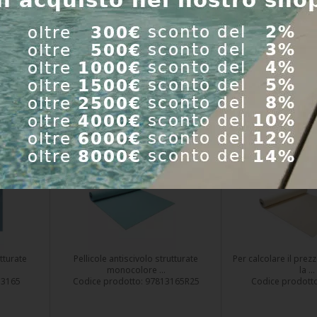
Spedizione en
,55 €
Prezzo incl. IVA:
25,55 €
Prezzo incl. I
4 ore
Spedizione entro 24 ore
Acq
cina
Rivestimento per piscina
Foglio per pisci
ELIEF
Renolit ALKORPLAN RELIEF
Alkorplan 2000
65 m di
antiscivolo azzurro; 1,65 m di
Larghezza 1,65 
ratura
larghezza, 1,8 mm, rotolo da
metratura - il p
2
25 m
m2
SCONTO
EXTRA
utturate
Pellicole antiscivolo strutturate
Per calcolare il prezz
monocolore ...
la ...
13165
Codice prodotto:
97813165R25
Codice prodott