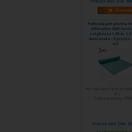
Prezzo incl. IVA:
94
Acquista
Pellicola per piscina R
Alkorplan 2000 turch
Larghezza 1,65 m, 1,
metratura - il prezzo 
m2
Per calcolare il prezzo tota
la ...
Codice prodotto:
978
Prezzo incl. IVA:
25
Spedizione entro 2