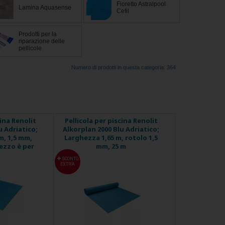
Fioretto Astralpool
Lamina Aquasense
Cefil
Prodotti per la
riparazione delle
pellicole
Numero di prodotti in questa categoria: 364
cina Renolit
Pellicola per piscina Renolit
u Adriatico;
Alkorplan 2000 Blu Adriatico;
m, 1,5 mm,
Larghezza 1,65 m, rotolo 1,5
rezzo è per
mm, 25 m
SCONTO
EXTRA