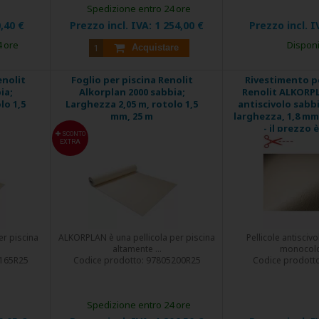
Spedizione entro 24 ore
,40 €
Prezzo incl. IVA:
1 254,00 €
Prezzo incl. I
4 ore
Disponi
Acquistare
enolit
Foglio per piscina Renolit
Rivestimento pe
ia;
Alkorplan 2000 sabbia;
Renolit ALKORP
lo 1,5
Larghezza 2,05 m, rotolo 1,5
antiscivolo sabbi
mm, 25 m
larghezza, 1,8 m
- il prezzo 
SCONTO
EXTRA
er piscina
ALKORPLAN è una pellicola per piscina
Pellicole antiscivo
altamente ...
monocolor
165R25
Codice prodotto:
97805200R25
Codice prodott
Spedizione entro 24 ore