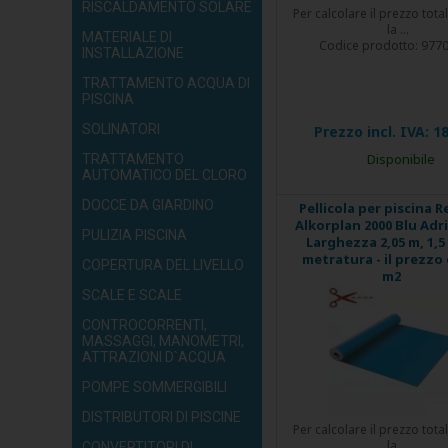
RISCALDAMENTO SOLARE
Per calcolare il prezzo tota
la ...
MATERIALE DI
Codice prodotto:
977
INSTALLAZIONE
TRATTAMENTO ACQUA DI
PISCINA
SOLINATORI
Prezzo incl. IVA:
18
Disponibile
TRATTAMENTO
AUTOMATICO DEL CLORO
DOCCE DA GIARDINO
Pellicola per piscina R
Alkorplan 2000 Blu Adri
PULIZIA PISCINA
Larghezza 2,05 m, 1,
metratura - il prezzo 
COPERTURA DEL LIVELLO
m2
SCALE E SCALE
CONTROCORRENTI,
MASSAGGI, MANOMETRI,
ATTRAZIONI D`ACQUA
POMPE SOMMERGIBILI
DISTRIBUTORI DI PISCINE
Per calcolare il prezzo tota
la ...
CONVERTITORI DI