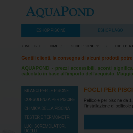
ESHOP PISCINE
ESHOP LAGO
INDIETRO
⋮
HOME
/
ESHOP PISCINE
/
FOGLI PER 
Gentili clienti, la consegna di alcuni prodotti pot
AQUAPOND - prezzi accessibili,
sconti significa
calcolato in base all'importo dell'acquisto. Maggio
FOGLI PER PISC
BILANCI PER LE PISCINE
CONSULENZA PER PISCINE
Pellicole per piscine da 1
l`installazione di pellicole
CHIMICA DELLA PISCINA
TESTER E TERMOMETRI
LUCI, SCREMOLATORI,
UGELLI