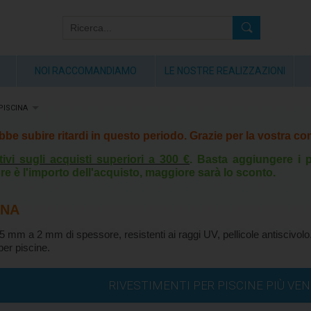
NOI RACCOMANDIAMO
LE NOSTRE REALIZZAZIONI
PISCINA
rebbe subire ritardi in questo periodo. Grazie per la vostra 
tivi sugli acquisti superiori a 300 €
. Basta aggiungere i p
re è l'importo dell'acquisto, maggiore sarà lo sconto.
INA
,5 mm a 2 mm di spessore, resistenti ai raggi UV, pellicole antiscivol
 per piscine.
RIVESTIMENTI PER PISCINE PIÙ VE