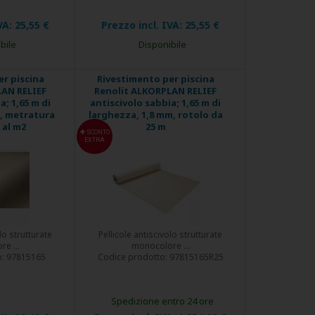
VA:
25,55 €
Prezzo incl. IVA:
25,55 €
bile
Disponibile
r piscina
Rivestimento per piscina
LAN RELIEF
Renolit ALKORPLAN RELIEF
a; 1,65 m di
antiscivolo sabbia; 1,65 m di
m, metratura
larghezza, 1,8 mm, rotolo da
è al m2
25 m
SCONTO
EXTRA
lo strutturate
Pellicole antiscivolo strutturate
e ...
monocolore ...
o:
97815165
Codice prodotto:
97815165R25
Spedizione entro 24 ore