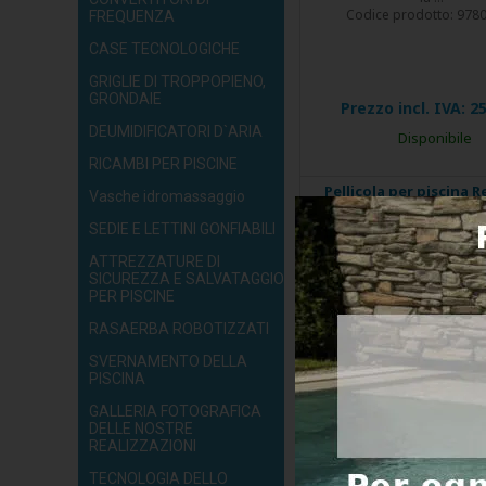
Codice prodotto:
978
FREQUENZA
CASE TECNOLOGICHE
GRIGLIE DI TROPPOPIENO,
GRONDAIE
Prezzo incl. IVA:
25
DEUMIDIFICATORI D`ARIA
Disponibile
RICAMBI PER PISCINE
Pellicola per piscina R
Vasche idromassaggio
Alkorplan 2000 azzu
Larghezza 1,65 m, 1,
SEDIE E LETTINI GONFIABILI
metratura - il prezzo 
ATTREZZATURE DI
m2
SICUREZZA E SALVATAGGIO
PER PISCINE
RASAERBA ROBOTIZZATI
SVERNAMENTO DELLA
PISCINA
GALLERIA FOTOGRAFICA
DELLE NOSTRE
Per calcolare il prezzo tota
REALIZZAZIONI
la ...
Codice prodotto:
978
TECNOLOGIA DELLO