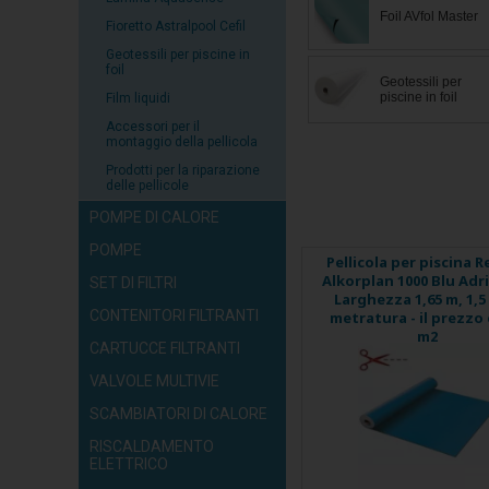
Foil AVfol Master
Fioretto Astralpool Cefil
Geotessili per piscine in
foil
Geotessili per
piscine in foil
Film liquidi
Accessori per il
montaggio della pellicola
Prodotti per la riparazione
delle pellicole
POMPE DI CALORE
POMPE
Pellicola per piscina R
Alkorplan 1000 Blu Adri
SET DI FILTRI
Larghezza 1,65 m, 1,
CONTENITORI FILTRANTI
metratura - il prezzo 
m2
CARTUCCE FILTRANTI
VALVOLE MULTIVIE
SCAMBIATORI DI CALORE
RISCALDAMENTO
ELETTRICO