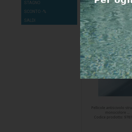
STAGNO
SCONTO -%
Prezzo incl. IVA:
25
SALDI
Spedizione entro 2
Rivestimento per pis
Renolit ALKORPLAN R
antiscivolo azzurro; 1,
larghezza, 1,8 mm, met
- il prezzo è al m
Pellicole antiscivolo str
monocolore ...
Codice prodotto:
978