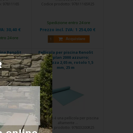
o:
97811165
Codice prodotto:
97811165R25
Spedizione entro 24 ore
VA:
30,40 €
Prezzo incl. IVA:
1 254,00 €
tro 24 ore
Acquistare
cina Renolit
Pellicola per piscina Renolit
 azzurro;
Alkorplan 2000 azzurro;
 rotolo 1,5
Larghezza 2,05 m, rotolo 1,5
 m
mm, 25 m
SCONTO
EXTRA
cola per piscina
Alkorplan è una pellicola per piscina
 ...
altamente ...
97803165R25
Codice prodotto:
97803200R25