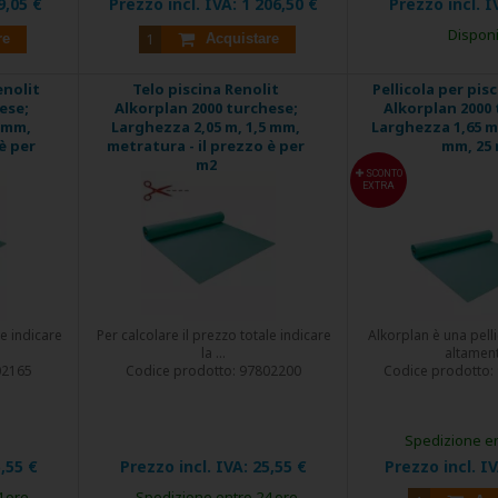
9,05 €
Prezzo incl. IVA:
1 206,50 €
Prezzo incl. I
Disponi
re
Acquistare
enolit
Telo piscina Renolit
Pellicola per pis
ese;
Alkorplan 2000 turchese;
Alkorplan 2000 
5 mm,
Larghezza 2,05 m, 1,5 mm,
Larghezza 1,65 m,
è per
metratura - il prezzo è per
mm, 25
m2
SCONTO
EXTRA
le indicare
Per calcolare il prezzo totale indicare
Alkorplan è una pelli
la ...
altamente
02165
Codice prodotto:
97802200
Codice prodotto:
Spedizione en
,55 €
Prezzo incl. IVA:
25,55 €
Prezzo incl. I
4 ore
Spedizione entro 24 ore