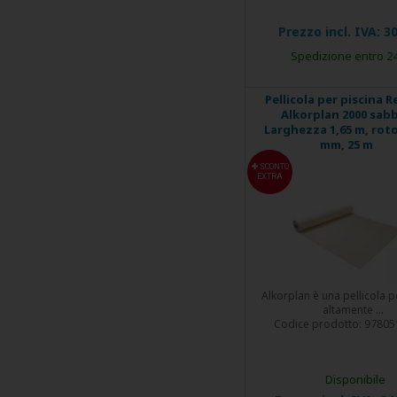
Prezzo incl. IVA:
30
Spedizione entro 2
Pellicola per piscina R
Alkorplan 2000 sabb
Larghezza 1,65 m, roto
mm, 25 m
SCONTO
EXTRA
Alkorplan è una pellicola p
altamente ...
Codice prodotto:
97805
Disponibile