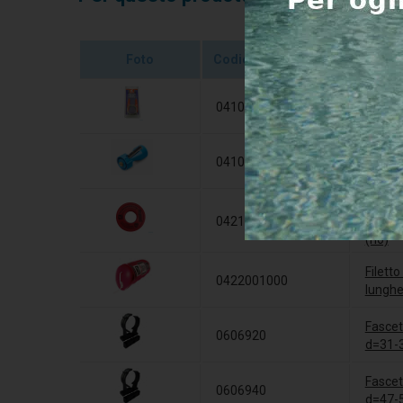
Foto
Codice
Nome d
0410631
Griffon
0410604
Sbavat
Nastro
0421011212
resist
(no)
Filetto
0422001000
lunghe
Fascet
0606920
d=31-
Fascet
0606940
d=47-