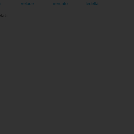
i
veloce
mercato
fedeltà
lati