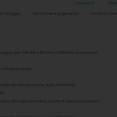
convenienti
client
ver bisogno
Spedizione e pagamento
Prodotti corre
aggiori (per tubi fino a 80 mm è sufficiente una persona)
i colmare le lacune
teriale del tubo (eccezione: acidi concentrati)
680
arico dell`acqua attraverso sistemi di tubazioni in plastica