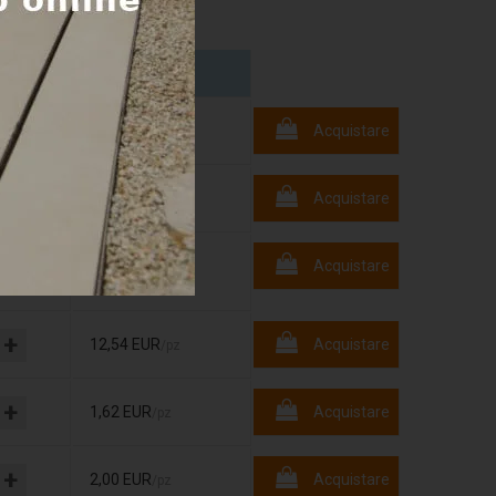
Prezzo
+
20,80 EUR
Acquistare
/pz
+
145,54 EUR
Acquistare
/pz
+
Acquistare
2,27 EUR
/pz
+
12,54 EUR
Acquistare
/pz
+
1,62 EUR
Acquistare
/pz
+
2,00 EUR
Acquistare
/pz