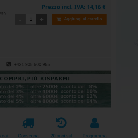
Prezzo incl. IVA:
14,16
€
250
-
+
Aggiungi al carrello
+421 905 500 955
o dai
Consegna
20 anni sul
Programma