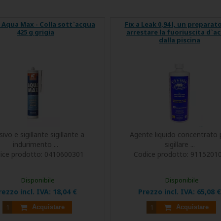
 Aqua Max - Colla sott`acqua
Fix a Leak 0,94 l, un preparat
425 g grigia
arrestare la fuoriuscita d`a
dalla piscina
ivo e sigillante sigillante a
Agente liquido concentrato 
indurimento ...
sigillare ...
ice prodotto:
0410600301
Codice prodotto:
9115201
Disponibile
Disponibile
rezzo incl. IVA:
18,04 €
Prezzo incl. IVA:
65,08 €
Acquistare
Acquistare