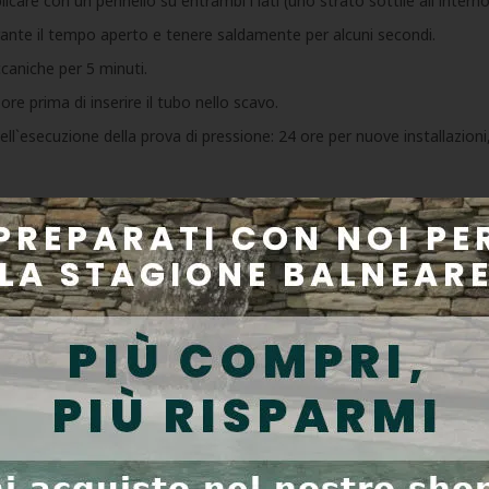
licare con un pennello su entrambi i lati (uno strato sottile all`intern
rante il tempo aperto e tenere saldamente per alcuni secondi.
ccaniche per 5 minuti.
e prima di inserire il tubo nello scavo.
l`esecuzione della prova di pressione: 24 ore per nuove installazioni, 
ante il lavoro.
o.
nei.
 e nella scheda di sicurezza
isogno