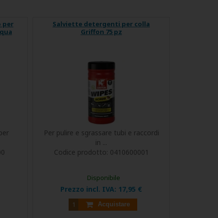
o per
Salviette detergenti per colla
cqua
Griffon 75 pz
per
Per pulire e sgrassare tubi e raccordi
in ...
00
Codice prodotto:
0410600001
Disponibile
Prezzo incl. IVA:
17,95 €
Acquistare