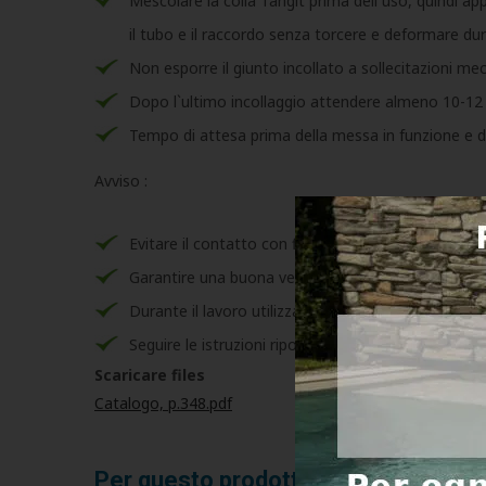
Mescolare la colla Tangit prima dell`uso, quindi app
il tubo e il raccordo senza torcere e deformare du
Non esporre il giunto incollato a sollecitazioni me
Dopo l`ultimo incollaggio attendere almeno 10-12 or
Tempo di attesa prima della messa in funzione e del
Avviso :
Evitare il contatto con fiamme libere e scintille dur
Garantire una buona ventilazione nell`area di lavor
Durante il lavoro utilizzare indumenti protettivi ido
Seguire le istruzioni riportate nella scheda tecnica
Scaricare files
Catalogo, p.348.pdf
Per questo prodotto potresti aver b