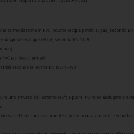
 Institute, rapporto di prova n. 727685-01/02)
sione termoplastiche in PVC indurito (acqua potabile, gas) secondo E
(drenaggio delle acque reflue) secondo EN 1329
ognari)
n PVC (es. lavelli, armadi)
ndustriali secondo la norma EN ISO 15493
uire uno smusso dall`esterno (15°) e pulire. Pulire ed asciugare breve
o.
o salviette di carta assorbente e pulire accuratamente le superfici as