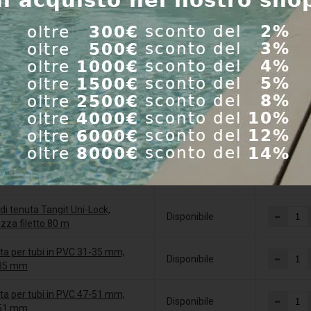
el prodotto
Disponibilità
pz
-
 Filo da taglio
Disponibile
-
ore bordo esterno tubi - Griffon
Disponibile
 in teflon larghezza 12 mm x
-
enza 0,1 mm lunghezza 12 m
Disponibile
 di tenuta Tangit Uni-Lock,
-
Disponibile
zza filetto 80 m
ta per tubi in PVC 31-35 mm,
-
Disponibile
35 mm
ta per tubi in PVC 47-51 mm,
-
Disponibile
51 mm