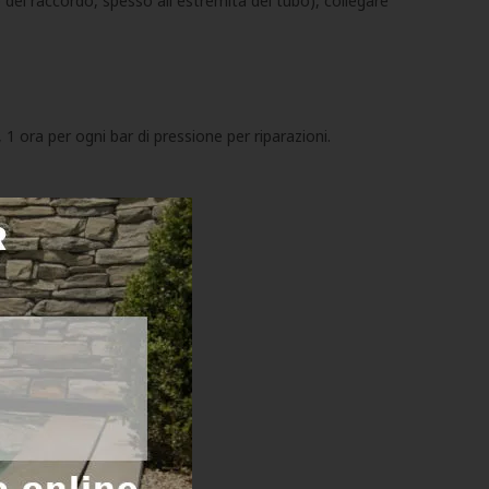
o del raccordo, spesso all`estremità del tubo), collegare
1 ora per ogni bar di pressione per riparazioni.