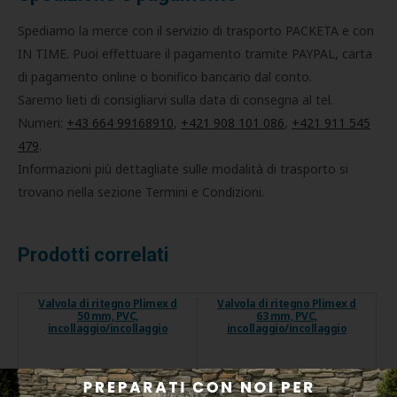
Spediamo la merce con il servizio di trasporto PACKETA e con
IN TIME. Puoi effettuare il pagamento tramite PAYPAL, carta
di pagamento online o bonifico bancario dal conto.
Saremo lieti di consigliarvi sulla data di consegna al tel.
Numeri:
+43 664 99168910
,
+421 908 101 086
,
+421 911 545
479
.
Informazioni più dettagliate sulle modalità di trasporto si
trovano nella sezione Termini e Condizioni.
Prodotti correlati
Valvola di ritegno Plimex d
Valvola di ritegno Plimex d
50 mm, PVC,
63 mm, PVC,
incollaggio/incollaggio
incollaggio/incollaggio