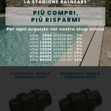
La valvola di non ritorno in PVC
La valvola di non ritorno in PVC
viene utilizzata ...
viene utilizzata ...
Codice prodotto:
0111544
Codice prodotto:
0111545
Disponibile
Disponibile
26,52 €
23,75 €
Acquistare
Acquistare
Raccordo in PVC - Valvola di
Raccordo in PVC - Valvola di
ritegno a cono 50 mm
ritegno a cono 63 mm