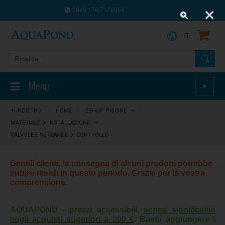
0049 170 7170004
0043 664 9916 8910
IT
Menu
►
INDIETRO
⋮
HOME
/
ESHOP PISCINE
/
MATERIALE DI INSTALLAZIONE
/
VALVOLE E SERRANDE DI CONTROLLO
Gentili clienti, la consegna di alcuni prodotti potrebbe
subire ritardi in questo periodo. Grazie per la vostra
comprensione.
AQUAPOND - prezzi accessibili,
sconti significativi
sugli acquisti superiori a 300 €
. Basta aggiungere i