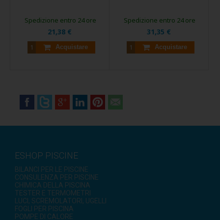
Spedizione entro 24 ore
Spedizione entro 24 ore
21,38 €
31,35 €
Acquistare
Acquistare
ESHOP PISCINE
BILANCI PER LE PISCINE
CONSULENZA PER PISCINE
CHIMICA DELLA PISCINA
TESTER E TERMOMETRI
LUCI, SCREMOLATORI, UGELLI
FOGLI PER PISCINA
POMPE DI CALORE