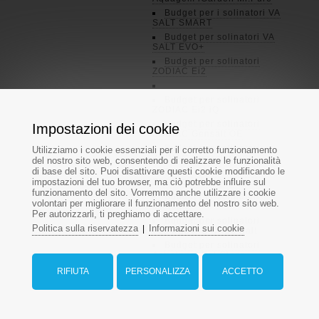
Budget per i solinatori VA
SALT SMART
Budget per solinatori VA
SALT EVO+
Budget per solinatori
ZODIAC Ei2
Budget per solinatori
ZODIAC Ei2 iQ
Budget per solinatori
Impostazioni dei cookie
ZODIAC Gensalt OE
Budget per solinatori
Utilizziamo i cookie essenziali per il corretto funzionamento
ZODIAC Gensalt OT
del nostro sito web, consentendo di realizzare le funzionalità
di base del sito. Puoi disattivare questi cookie modificando le
Budget per solinatori
impostazioni del tuo browser, ma ciò potrebbe influire sul
ZODIAC eXO iQ R
funzionamento del sito. Vorremmo anche utilizzare i cookie
Budget per solinatori
volontari per migliorare il funzionamento del nostro sito web.
Minisalt
Per autorizzarli, ti preghiamo di accettare.
Budget per solinatori
Politica sulla riservatezza
Informazioni sui cookie
|
Astralpool CTX Go Salt
Budget per solinatori
Astralpool Sel Clear
RIFIUTA
PERSONALIZZA
ACCETTO