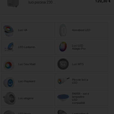
120,30 €
luci piscina 230 ...
Luci VA
Astralpool LED
Luci LED
LED Ledlumin
Adagio Pro
Luci Sea Maid
Luci MTS
Piccole luci a
Luci Hayward
LED
PAR56 - set e
lampadine
Luci alogene
LED
compatibili
LED Hugo
Lampadine di