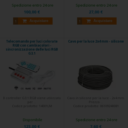
Spedizione entro 24 ore
Spedizione entro 24 ore
100,00 €
27,00 €
Acquistare
Acquistare
Telecomando per luci colorate
Cavo per la luce 2x4 mm - silicone
RGB con cambiacolori -
sincronizzazione delle luci RGB
G3.1
Il controller G3.1 RGB viene utilizzato
Cavo in silicone per la luce - 2x4 mm.
per ...
Prezzo ...
Codice prodotto:
14001LM
Codice prodotto:
06109240081
Disponibile
Spedizione entro 24 ore
123,00 €
7,60 €