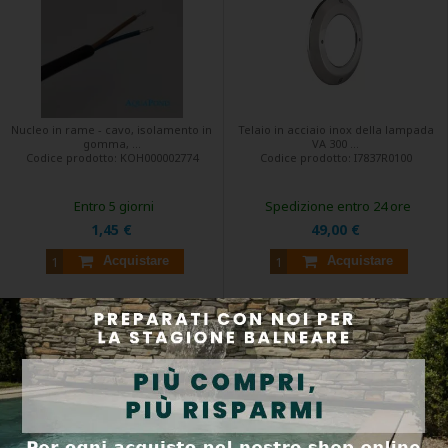
Nucleo in rame - cavo, isolamento in
Telaio in acciaio inox della lampada
gomma, ...
VA 300 ...
Codice prodotto:
KOH000002774
Codice prodotto:
I7837R0100
Entro 5 giorni
Spedizione entro 24 ore
1,45 €
49,00 €
Acquistare
Acquistare
Astralpool tubo flessibile di
Chiave di montaggio per
collegamento 1 mt
elemento di installazione per luci
Adagio/Spectravision