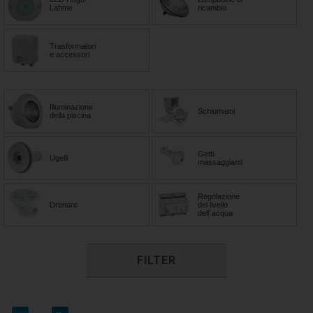
Lahme
ricambio
Trasformatori
e accessori
Illuminazione
Schiumatoi
della piscina
Getti
Ugelli
massaggianti
Regolazione
Drenare
del livello
dell`acqua
FILTER