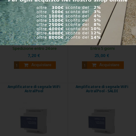
Tubo di collegamento flessibile, per
Chiave di montaggio per l`elemento
collegare ...
di installazione. ...
Codice prodotto:
28138
Codice prodotto:
855130151
Spedizione entro 24 ore
Entro 5 giorni
7,20 €
25,00 €
Acquistare
Acquistare
Amplificatore di segnale WiFi
Amplificatore di segnale WiFi
AstralPool
AstralPool - SALDI