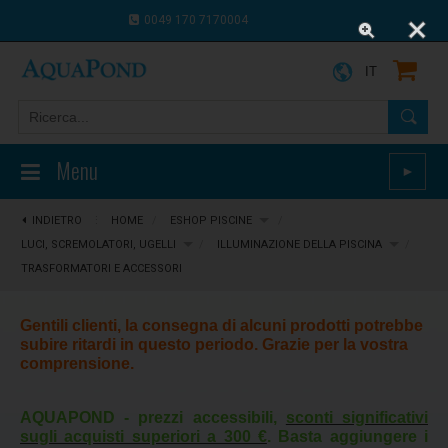
0049 170 7170004
0043 664 9916 8910
IT
Menu
►
INDIETRO
⋮
HOME
/
ESHOP PISCINE
/
LUCI, SCREMOLATORI, UGELLI
/
ILLUMINAZIONE DELLA PISCINA
/
TRASFORMATORI E ACCESSORI
Gentili clienti, la consegna di alcuni prodotti potrebbe
subire ritardi in questo periodo. Grazie per la vostra
comprensione.
AQUAPOND - prezzi accessibili,
sconti significativi
sugli acquisti superiori a 300 €
. Basta aggiungere i