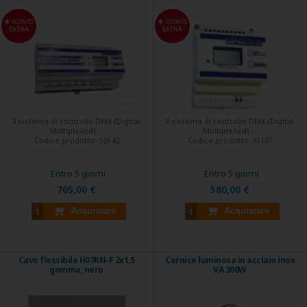
SCONTO
SCONTO
EXTRA
EXTRA
Il sistema di controllo DMX (Digital
Il sistema di controllo DMX (Digital
MultipleXed) ...
MultipleXed) ...
Codice prodotto:
52142
Codice prodotto:
41107
Entro 5 giorni
Entro 5 giorni
705,00 €
580,00 €
Acquistare
Acquistare
Cavo flessibile H07RN-F 2x1,5
Cornice luminosa in acciaio inox
gomma, nero
VA 300W