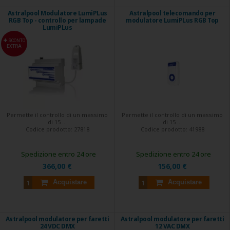
Astralpool Modulatore LumiPLus
Astralpool telecomando per
RGB Top - controllo per lampade
modulatore LumiPLus RGB Top
LumiPLus
SCONTO
EXTRA
Permette il controllo di un massimo
Permette il controllo di un massimo
di 15 ...
di 15 ...
Codice prodotto:
27818
Codice prodotto:
41988
Spedizione entro 24 ore
Spedizione entro 24 ore
366,00 €
156,00 €
Acquistare
Acquistare
Astralpool modulatore per faretti
Astralpool modulatore per faretti
24 VDC DMX
12 VAC DMX