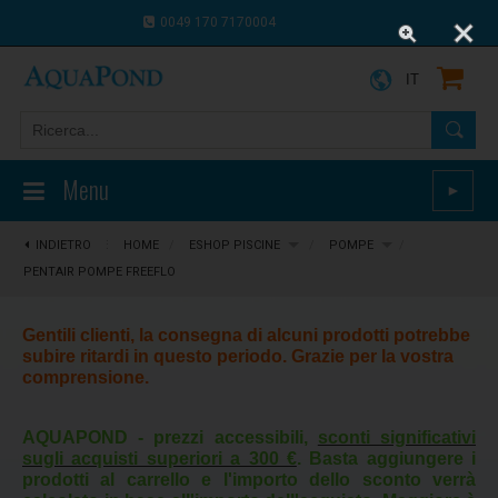
0049 170 7170004
0043 664 9916 8910
IT
Menu
►
INDIETRO
⋮
HOME
/
ESHOP PISCINE
/
POMPE
/
PENTAIR POMPE FREEFLO
Gentili clienti, la consegna di alcuni prodotti potrebbe
subire ritardi in questo periodo. Grazie per la vostra
comprensione.
AQUAPOND - prezzi accessibili,
sconti significativi
sugli acquisti superiori a 300 €
. Basta aggiungere i
prodotti al carrello e l'importo dello sconto verrà