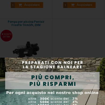
Acquistare
Acquistare
Pompa per piscina Pentair
FreeFlo 16 m3/h, 230V
SCONTO
EXTRA
Le pompe Pentair FreeFlo sono
progettate ...
Codice prodotto:
57FF016
Spedizione entro 24 ore
380,00 €
Acquistare