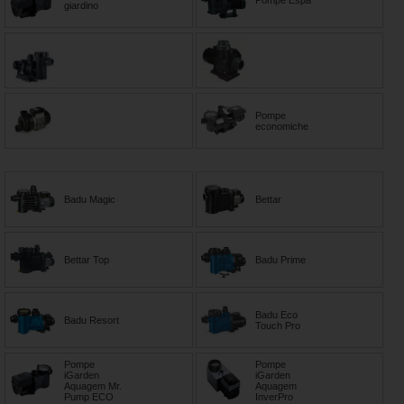
Pompe Espa
giardino
Pompe
economiche
Badu Magic
Bettar
Bettar Top
Badu Prime
Badu Eco
Badu Resort
Touch Pro
Pompe
Pompe
iGarden
iGarden
Aquagem Mr.
Aquagem
Pump ECO
InverPro