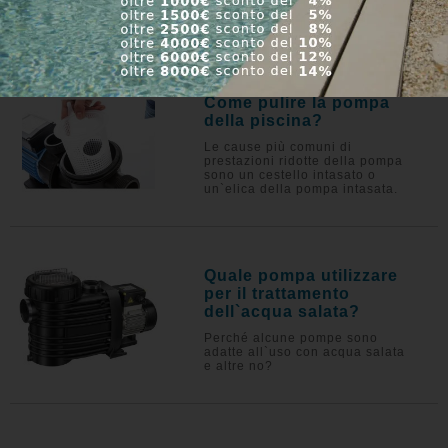
Come pulire la pompa
della piscina?
Le cause più comuni di
prestazioni ridotte della pompa
sono un cestello intasato o
un`elica della pompa intasata.
Quale pompa utilizzare
per il trattamento
dell`acqua salata?
Perché alcune pompe sono
adatte all`uso con acqua salata
e altre no?