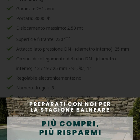
Garanzia: 2+1 anni
Portata: 3000 l/h
Dislocamento massimo: 2,50 mt
cm2
Superficie filtrante: 230
Attacco lato pressione DN - (diametro interno): 25 mm
Opzioni di collegamento del tubo DN - (diametro
interno): 13 / 19 / 25 mm - ½", ¾", 1"
Regolabile elettronicamente: no
Numero di ugelli: 3
Regolazione in altezza degli ugelli: 16 - 29 cm
Metodo di installazione: solo in acqua
Caratteristiche