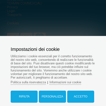
TERMINI COMMERCIALI
Privacy
Login
Trasporto
Cookies
CONTATTO
Impostazioni dei cookie
+421
905 500 955
Utilizziamo i cookie essenziali per il corretto funzionamento
+421 915 696 394
del nostro sito web, consentendo di realizzare le funzionalità
di base del sito. Puoi disattivare questi cookie modificando le
servis@aquapond.sk
impostazioni del tuo browser, ma ciò potrebbe influire sul
funzionamento del sito. Vorremmo anche utilizzare i cookie
volontari per migliorare il funzionamento del nostro sito web.
Per autorizzarli, ti preghiamo di accettare.
Politica sulla riservatezza
Informazioni sui cookie
|
© Tutti i diritti riservati - www.aquapond.it
Web design
di
RIFIUTA
PERSONALIZZA
ACCETTO