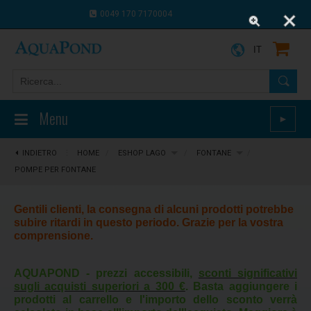
0049 170 7170004
0043 664 9916 8910
IT
Menu
►
INDIETRO
⋮
HOME
/
ESHOP LAGO
/
FONTANE
/
POMPE PER FONTANE
Gentili clienti, la consegna di alcuni prodotti potrebbe
subire ritardi in questo periodo. Grazie per la vostra
comprensione.
AQUAPOND - prezzi accessibili,
sconti significativi
sugli acquisti superiori a 300 €
. Basta aggiungere i
prodotti al carrello e l'importo dello sconto verrà