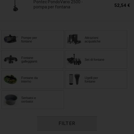
Pontec PondoVario 2500 -
52,54 €
pompa per fontana
Pompe per
Attrazioni
fontane
acquatiche
Fontane
Set di fontane
galleggianti
Fontane da
Ugelli per
interno
fontane
Serbatoi e
serbatoi
FILTER