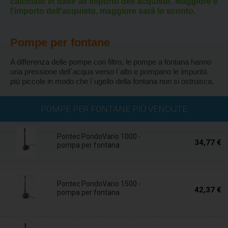
calcolato in base all'importo dell'acquisto. Maggiore è
l'importo dell'acquisto, maggiore sarà lo sconto.
Pompe per fontane
A differenza delle pompe con filtro, le pompe a fontana hanno
una pressione dell`acqua verso l`alto e pompano le impurità
più piccole in modo che l`ugello della fontana non si ostruisca.
Disponibile
POMPE PER FONTANE PIÙ VENDUTE
Pontec PondoVario 1000 -
34,77 €
pompa per fontana
Disponibile
Pontec PondoVario 1500 -
42,37 €
pompa per fontana
Disponibile