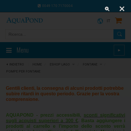
0049 170 7170004
0043 664 9916 8910
IT
Menu
►
INDIETRO
⋮
HOME
/
ESHOP LAGO
/
FONTANE
/
POMPE PER FONTANE
Gentili clienti, la consegna di alcuni prodotti potrebbe
subire ritardi in questo periodo. Grazie per la vostra
comprensione.
AQUAPOND - prezzi accessibili,
sconti significativi
sugli acquisti superiori a 300 €
. Basta aggiungere i
prodotti al carrello e l'importo dello sconto verrà