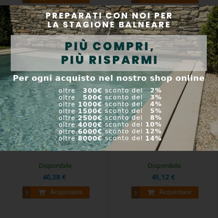
Pontec PondoCompact 600 -
Pontec PondoCompact 800 -
Pompa per fontane e decorazioni
Pompa per decorazioni ad acqua
ad acqua
Pontec PondoCompact 600 - piccola
Pontec PondoCompact 800 - pompa
pompa da ...
da esterno ...
Codice prodotto:
57507
Codice prodotto:
46782
Disponibile
Disponibile
40,38 €
45,12 €
Acquistare
Acquistare