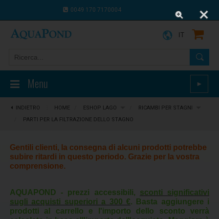
0049 170 7170004
0043 664 9916 8910
IT
Menu
►
INDIETRO
⋮
HOME
/
ESHOP LAGO
/
RICAMBI PER STAGNI
/
PARTI PER LA FILTRAZIONE DELLO STAGNO
Gentili clienti, la consegna di alcuni prodotti potrebbe
subire ritardi in questo periodo. Grazie per la vostra
comprensione.
AQUAPOND - prezzi accessibili,
sconti significativi
sugli acquisti superiori a 300 €
. Basta aggiungere i
prodotti al carrello e l'importo dello sconto verrà