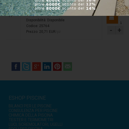
-
+
Prezzo: 36,73 EUR
/pz
Lampada UVC da 7W
11
Disponibilità:
Disponibile
Codice: 25764
-
+
Prezzo: 20,71 EUR
/pz
ESHOP PISCINE
BILANCI PER LE PISCINE
CONSULENZA PER PISCINE
CHIMICA DELLA PISCINA
TESTER E TERMOMETRI
LUCI, SCREMOLATORI, UGELLI