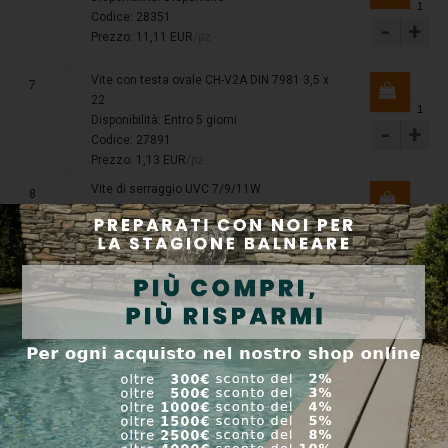
Codice: 28351
-
+
Prezzo: 11,11 EUR
/pz
Vite con testa ovale CH-V2A DIN 7981 3,5 x
7
22
Disponibilità:
Entro 5 giorni
-
+
Codice: 27891
Prezzo: 1,13 EUR
/pz
Vite di serraggio UVC 7/9/11W
8
Disponibilità:
Entro 5 giorni
Codice: 12049OA
-
+
Prezzo: 2,45 EUR
/pz
O-ring Viton 32x4 SH70
9
Disponibilità:
Entro 5 giorni
Codice: 73481
-
+
Prezzo:
Vetro al quarzo D33 x 100,9 con bordo
10
Disponibilità:
Entro 5 giorni
Codice: 14193