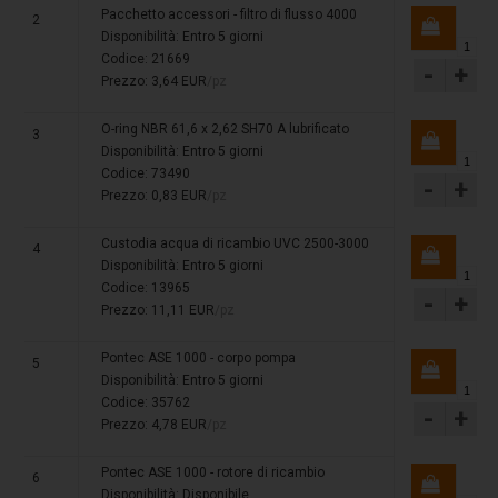
Pacchetto accessori - filtro di flusso 4000
2
Disponibilità:
Entro 5 giorni
Codice: 21669
-
+
Prezzo: 3,64 EUR
/pz
O-ring NBR 61,6 x 2,62 SH70 A lubrificato
3
Disponibilità:
Entro 5 giorni
Codice: 73490
-
+
Prezzo: 0,83 EUR
/pz
Custodia acqua di ricambio UVC 2500-3000
4
Disponibilità:
Entro 5 giorni
Codice: 13965
-
+
Prezzo: 11,11 EUR
/pz
Pontec ASE 1000 - corpo pompa
5
Disponibilità:
Entro 5 giorni
Codice: 35762
-
+
Prezzo: 4,78 EUR
/pz
Pontec ASE 1000 - rotore di ricambio
6
Disponibilità:
Disponibile