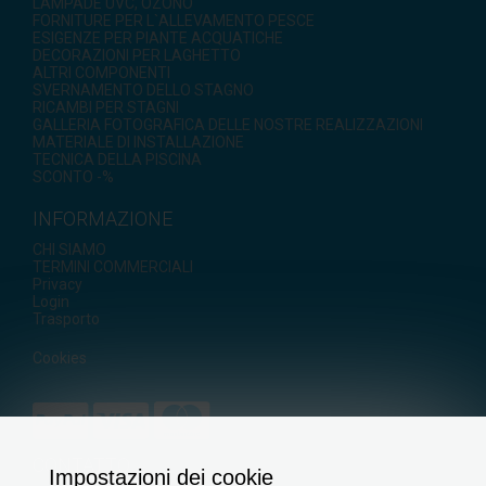
LAMPADE UVC, OZONO
FORNITURE PER L`ALLEVAMENTO PESCE
ESIGENZE PER PIANTE ACQUATICHE
DECORAZIONI PER LAGHETTO
ALTRI COMPONENTI
SVERNAMENTO DELLO STAGNO
RICAMBI PER STAGNI
GALLERIA FOTOGRAFICA DELLE NOSTRE REALIZZAZIONI
MATERIALE DI INSTALLAZIONE
TECNICA DELLA PISCINA
SCONTO -%
INFORMAZIONE
CHI SIAMO
TERMINI COMMERCIALI
Privacy
Login
Trasporto
Cookies
CONTATTO
Impostazioni dei cookie