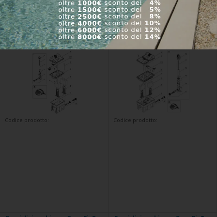
Pezzi di ricambio per Oase
Pezzi di ricambio per Oase
BioSmart Set 7000 - set filtro
BioSmart Set 14000 - set filtro
flusso per laghetto
flusso per laghetto
Codice prodotto:
Codice prodotto: