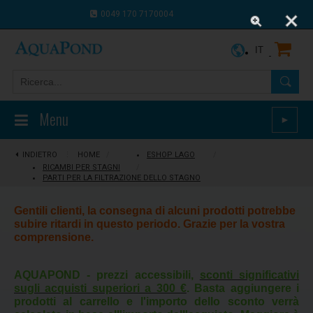
0049 170 7170004
0043 664 9916 8910
IT
Menu
►
INDIETRO
⋮
HOME
/
ESHOP LAGO
/
RICAMBI PER STAGNI
/
PARTI PER LA FILTRAZIONE DELLO STAGNO
Gentili clienti, la consegna di alcuni prodotti potrebbe
subire ritardi in questo periodo. Grazie per la vostra
comprensione.
AQUAPOND - prezzi accessibili,
sconti significativi
sugli acquisti superiori a 300 €
. Basta aggiungere i
prodotti al carrello e l'importo dello sconto verrà