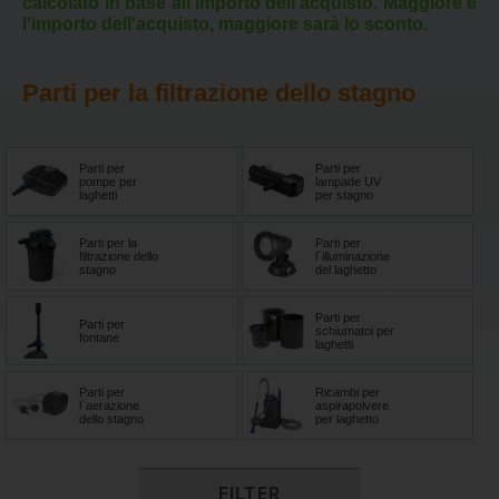
calcolato in base all'importo dell'acquisto. Maggiore è
l'importo dell'acquisto, maggiore sarà lo sconto.
Parti per la filtrazione dello stagno
Parti per
Parti per
pompe per
lampade UV
laghetti
per stagno
Parti per la
Parti per
filtrazione dello
l`illuminazione
stagno
del laghetto
Parti per
Parti per
schiumatoi per
fontane
laghetti
Parti per
Ricambi per
l`aerazione
aspirapolvere
dello stagno
per laghetto
FILTER