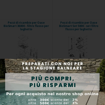
Pezzi di ricambio per Oase
Pezzi di ricambio per Oase
BioSmart 36000 - filtro flusso per
BioSmart Set 5000 - set filtro
laghetto
flusso per laghetto
Codice prodotto:
Codice prodotto: