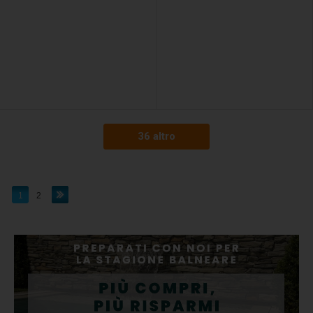
36 altro
1
2